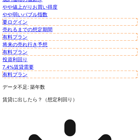
やや値上がり
お買い得度
やや弱い
バブル指数
要ログイン
売れるまでの想定期間
有料プラン
将来の売れ行き予想
有料プラン
投資利回り
7.4%
賃貸需要
有料プラン
データ不足:
築年数
賃貸に出したら？（想定利回り）