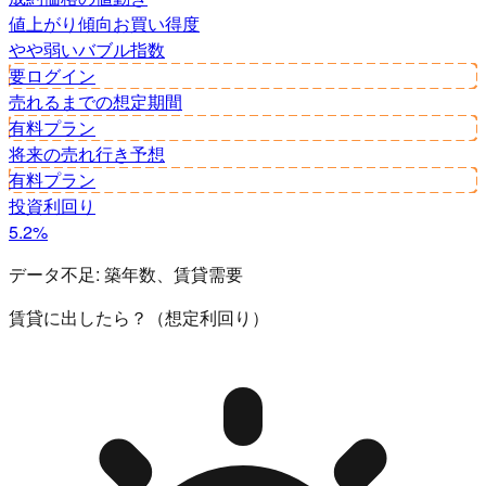
値上がり傾向
お買い得度
やや弱い
バブル指数
要ログイン
売れるまでの想定期間
有料プラン
将来の売れ行き予想
有料プラン
投資利回り
5.2%
データ不足:
築年数、賃貸需要
賃貸に出したら？（想定利回り）