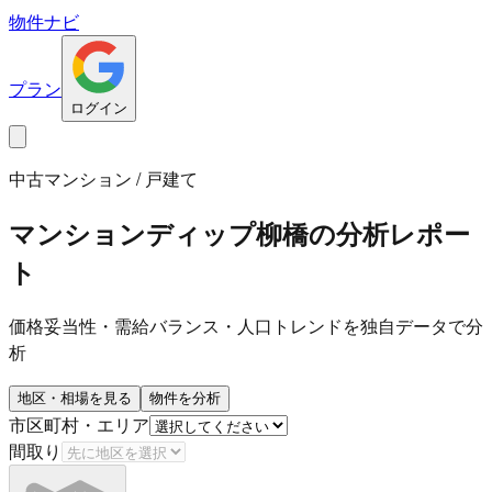
物件ナビ
プラン
ログイン
中古マンション / 戸建て
マンションディップ柳橋
の分析レポー
ト
価格妥当性・需給バランス・人口トレンドを独自データで分
析
地区・相場を見る
物件を分析
市区町村・エリア
間取り