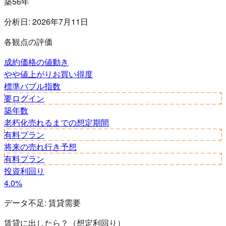
築56年
分析日:
2026年7月11日
各観点の評価
成約価格の値動き
やや値上がり
お買い得度
標準
バブル指数
要ログイン
築年数
老朽化
売れるまでの想定期間
有料プラン
将来の売れ行き予想
有料プラン
投資利回り
4.0%
データ不足:
賃貸需要
賃貸に出したら？（想定利回り）