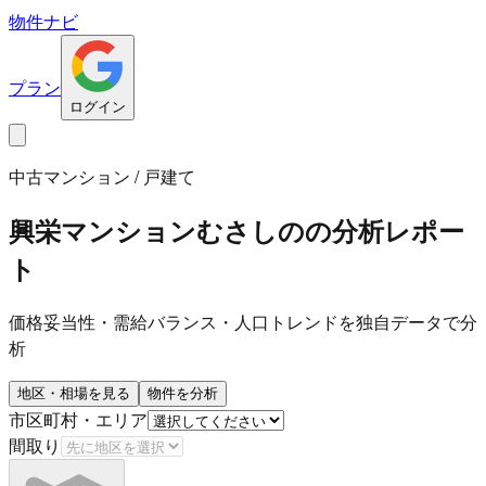
物件ナビ
プラン
ログイン
中古マンション / 戸建て
興栄マンションむさしの
の分析レポー
ト
価格妥当性・需給バランス・人口トレンドを独自データで分
析
地区・相場を見る
物件を分析
市区町村・エリア
間取り