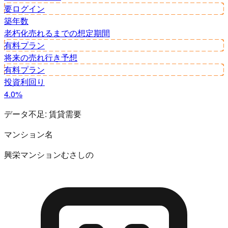
要ログイン
築年数
老朽化
売れるまでの想定期間
有料プラン
将来の売れ行き予想
有料プラン
投資利回り
4.0%
データ不足:
賃貸需要
マンション名
興栄マンションむさしの