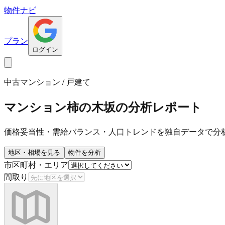
物件ナビ
プラン
ログイン
中古マンション / 戸建て
マンション柿の木坂
の分析レポート
価格妥当性・需給バランス・人口トレンドを独自データで分
地区・相場を見る
物件を分析
市区町村・エリア
間取り