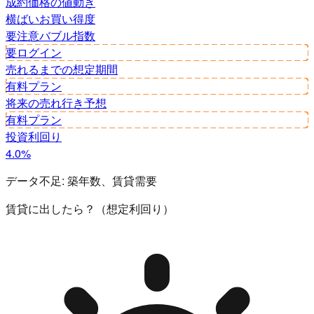
成約価格の値動き
横ばい
お買い得度
要注意
バブル指数
要ログイン
売れるまでの想定期間
有料プラン
将来の売れ行き予想
有料プラン
投資利回り
4.0%
データ不足:
築年数、賃貸需要
賃貸に出したら？（想定利回り）