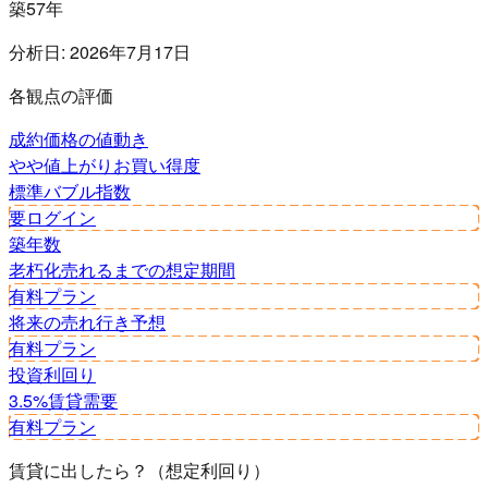
築57年
分析日:
2026年7月17日
各観点の評価
成約価格の値動き
やや値上がり
お買い得度
標準
バブル指数
要ログイン
築年数
老朽化
売れるまでの想定期間
有料プラン
将来の売れ行き予想
有料プラン
投資利回り
3.5%
賃貸需要
有料プラン
賃貸に出したら？（想定利回り）