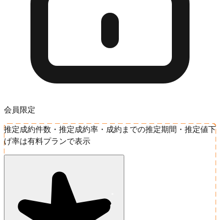
会員限定
推定成約件数・推定成約率・成約までの推定期間・推定値下
げ率は有料プランで表示