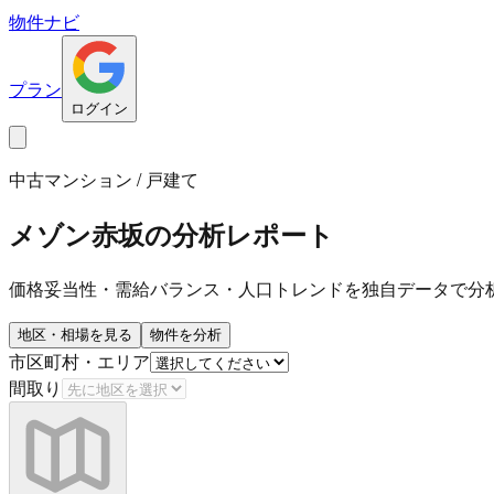
物件ナビ
プラン
ログイン
中古マンション / 戸建て
メゾン赤坂
の分析レポート
価格妥当性・需給バランス・人口トレンドを独自データで分
地区・相場を見る
物件を分析
市区町村・エリア
間取り