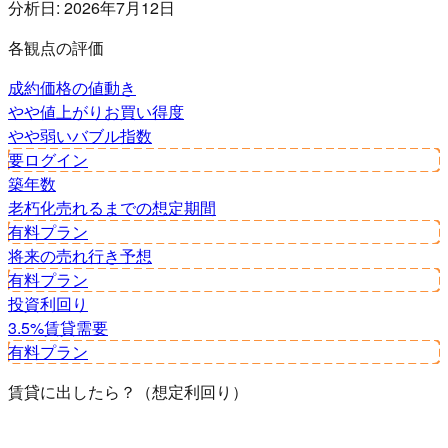
分析日:
2026年7月12日
各観点の評価
成約価格の値動き
やや値上がり
お買い得度
やや弱い
バブル指数
要ログイン
築年数
老朽化
売れるまでの想定期間
有料プラン
将来の売れ行き予想
有料プラン
投資利回り
3.5%
賃貸需要
有料プラン
賃貸に出したら？（想定利回り）