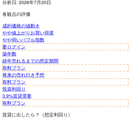
分析日:
2026年7月20日
各観点の評価
成約価格の値動き
やや値上がり
お買い得度
やや弱い
バブル指数
要ログイン
築年数
経年
売れるまでの想定期間
有料プラン
将来の売れ行き予想
有料プラン
投資利回り
3.9%
賃貸需要
有料プラン
賃貸に出したら？（想定利回り）