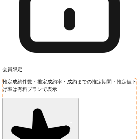
会員限定
推定成約件数・推定成約率・成約までの推定期間・推定値下
げ率は有料プランで表示