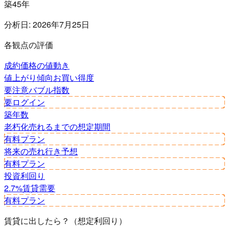
築45年
分析日:
2026年7月25日
各観点の評価
成約価格の値動き
値上がり傾向
お買い得度
要注意
バブル指数
要ログイン
築年数
老朽化
売れるまでの想定期間
有料プラン
将来の売れ行き予想
有料プラン
投資利回り
2.7%
賃貸需要
有料プラン
賃貸に出したら？（想定利回り）