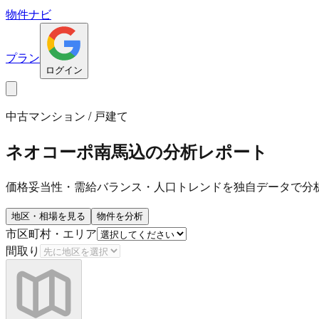
物件ナビ
プラン
ログイン
中古マンション / 戸建て
ネオコーポ南馬込
の分析レポート
価格妥当性・需給バランス・人口トレンドを独自データで分
地区・相場を見る
物件を分析
市区町村・エリア
間取り