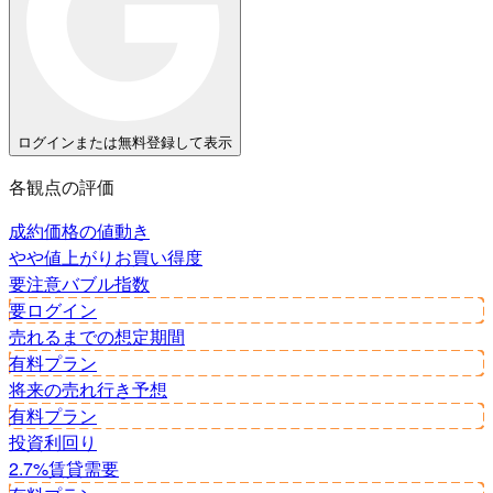
ログインまたは無料登録して表示
各観点の評価
成約価格の値動き
やや値上がり
お買い得度
要注意
バブル指数
要ログイン
売れるまでの想定期間
有料プラン
将来の売れ行き予想
有料プラン
投資利回り
2.7%
賃貸需要