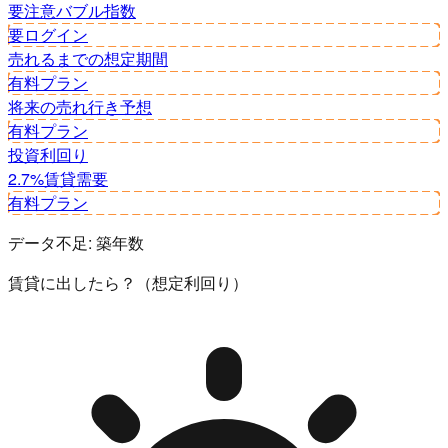
要注意
バブル指数
要ログイン
売れるまでの想定期間
有料プラン
将来の売れ行き予想
有料プラン
投資利回り
2.7%
賃貸需要
有料プラン
データ不足:
築年数
賃貸に出したら？（想定利回り）