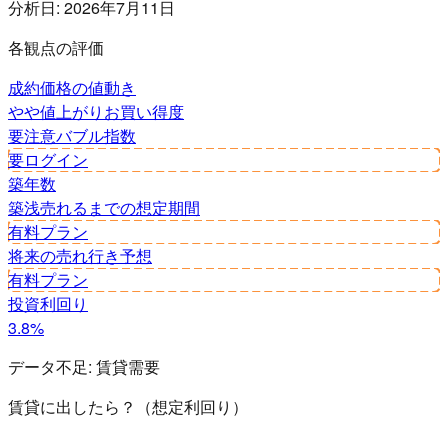
分析日:
2026年7月11日
各観点の評価
成約価格の値動き
やや値上がり
お買い得度
要注意
バブル指数
要ログイン
築年数
築浅
売れるまでの想定期間
有料プラン
将来の売れ行き予想
有料プラン
投資利回り
3.8%
データ不足:
賃貸需要
賃貸に出したら？（想定利回り）