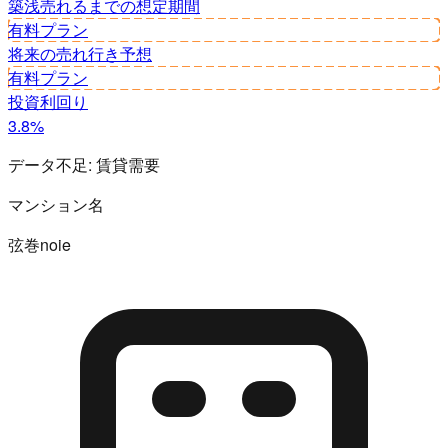
築浅
売れるまでの想定期間
有料プラン
将来の売れ行き予想
有料プラン
投資利回り
3.8%
データ不足:
賃貸需要
マンション名
弦巻noie