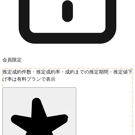
会員限定
推定成約件数・推定成約率・成約までの推定期間・推定値下
げ率は有料プランで表示