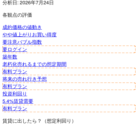
分析日:
2026年7月24日
各観点の評価
成約価格の値動き
やや値上がり
お買い得度
要注意
バブル指数
要ログイン
築年数
老朽化
売れるまでの想定期間
有料プラン
将来の売れ行き予想
有料プラン
投資利回り
5.4%
賃貸需要
有料プラン
賃貸に出したら？（想定利回り）