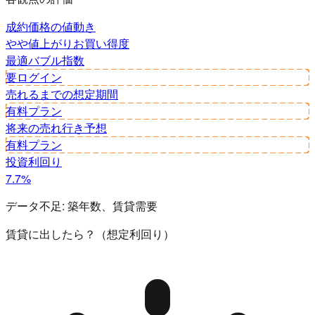
成約価格の値動き
やや値上がり
お買い得度
最適
バブル指数
要ログイン
売れるまでの想定期間
有料プラン
将来の売れ行き予想
有料プラン
投資利回り
7.7%
データ不足:
築年数、賃貸需要
賃貸に出したら？（想定利回り）