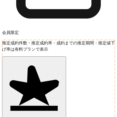
会員限定
推定成約件数・推定成約率・成約までの推定期間・推定値下
げ率は有料プランで表示