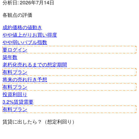
分析日:
2026年7月14日
各観点の評価
成約価格の値動き
やや値上がり
お買い得度
やや弱い
バブル指数
要ログイン
築年数
老朽化
売れるまでの想定期間
有料プラン
将来の売れ行き予想
有料プラン
投資利回り
3.2%
賃貸需要
有料プラン
賃貸に出したら？（想定利回り）