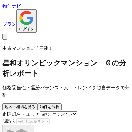
物件ナビ
プラン
ログイン
中古マンション / 戸建て
星和オリンピックマンション Ｇ
の分
析レポート
価格妥当性・需給バランス・人口トレンドを独自データで分
析
地区・相場を見る
物件を分析
市区町村・エリア
間取り