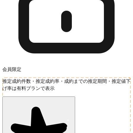
会員限定
推定成約件数・推定成約率・成約までの推定期間・推定値下
げ率は有料プランで表示