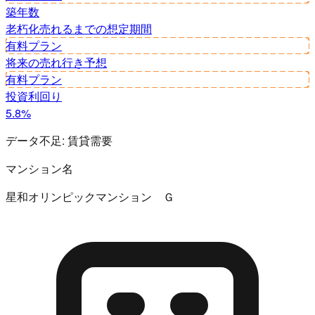
築年数
老朽化
売れるまでの想定期間
有料プラン
将来の売れ行き予想
有料プラン
投資利回り
5.8%
データ不足:
賃貸需要
マンション名
星和オリンピックマンション Ｇ