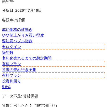
築47年
分析日:
2026年7月16日
各観点の評価
成約価格の値動き
やや値上がり
お買い得度
要注意
バブル指数
要ログイン
築年数
老朽化
売れるまでの想定期間
有料プラン
将来の売れ行き予想
有料プラン
投資利回り
5.8%
データ不足:
賃貸需要
賃貸に出したら？（想定利回り）