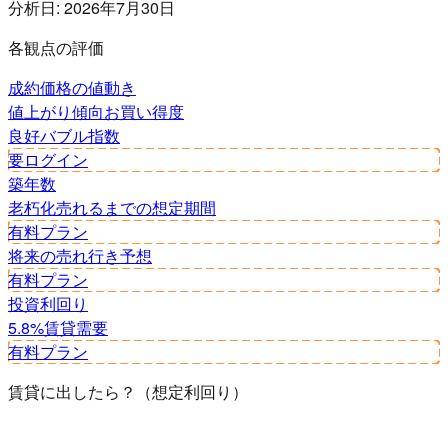
分析日:
2026年7月30日
各観点の評価
成約価格の値動き
値上がり傾向
お買い得度
良好
バブル指数
要ログイン
築年数
老朽化
売れるまでの想定期間
有料プラン
将来の売れ行き予想
有料プラン
投資利回り
5.8%
賃貸需要
有料プラン
賃貸に出したら？（想定利回り）