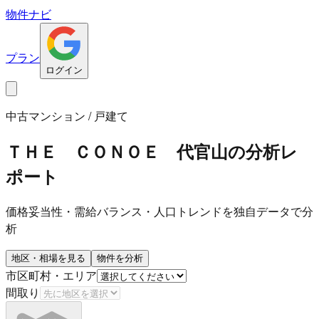
物件ナビ
プラン
ログイン
中古マンション / 戸建て
ＴＨＥ ＣＯＮＯＥ 代官山
の分析レ
ポート
価格妥当性・需給バランス・人口トレンドを独自データで分
析
地区・相場を見る
物件を分析
市区町村・エリア
間取り