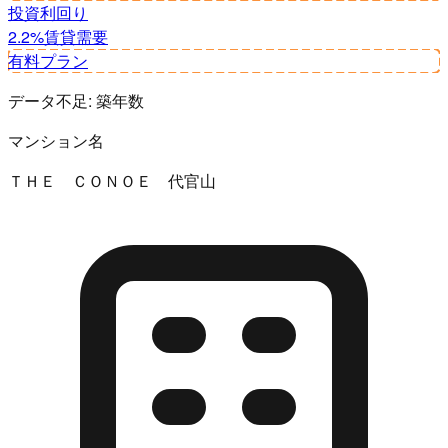
投資利回り
2.2%
賃貸需要
有料プラン
データ不足:
築年数
マンション名
ＴＨＥ ＣＯＮＯＥ 代官山