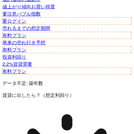
値上がり傾向
お買い得度
要注意
バブル指数
要ログイン
売れるまでの想定期間
有料プラン
将来の売れ行き予想
有料プラン
投資利回り
2.2%
賃貸需要
有料プラン
データ不足:
築年数
賃貸に出したら？（想定利回り）