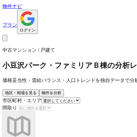
物件ナビ
プラン
ログイン
中古マンション / 戸建て
小豆沢パーク・ファミリアＢ棟
の分析
価格妥当性・需給バランス・人口トレンドを独自データで分
地区・相場を見る
物件を分析
市区町村・エリア
間取り