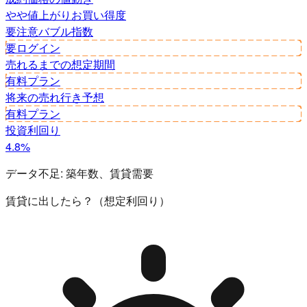
やや値上がり
お買い得度
要注意
バブル指数
要ログイン
売れるまでの想定期間
有料プラン
将来の売れ行き予想
有料プラン
投資利回り
4.8%
データ不足:
築年数、賃貸需要
賃貸に出したら？（想定利回り）