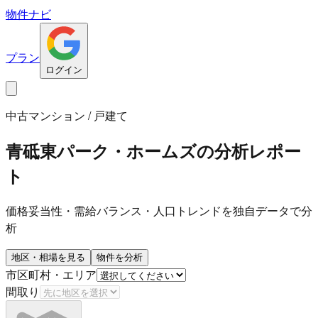
物件ナビ
プラン
ログイン
中古マンション / 戸建て
青砥東パーク・ホームズ
の分析レポー
ト
価格妥当性・需給バランス・人口トレンドを独自データで分
析
地区・相場を見る
物件を分析
市区町村・エリア
間取り