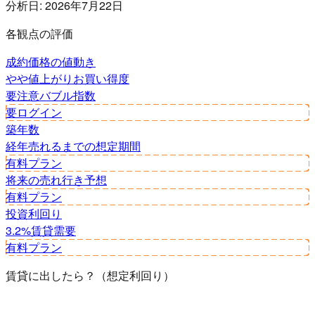
分析日:
2026年7月22日
各観点の評価
成約価格の値動き
やや値上がり
お買い得度
要注意
バブル指数
要ログイン
築年数
経年
売れるまでの想定期間
有料プラン
将来の売れ行き予想
有料プラン
投資利回り
3.2%
賃貸需要
有料プラン
賃貸に出したら？（想定利回り）