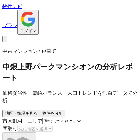
物件ナビ
プラン
ログイン
中古マンション / 戸建て
中銀上野パークマンシオン
の分析レポ
ート
価格妥当性・需給バランス・人口トレンドを独自データで分
析
地区・相場を見る
物件を分析
市区町村・エリア
間取り