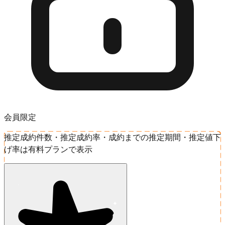
会員限定
推定成約件数・推定成約率・成約までの推定期間・推定値下
げ率は有料プランで表示