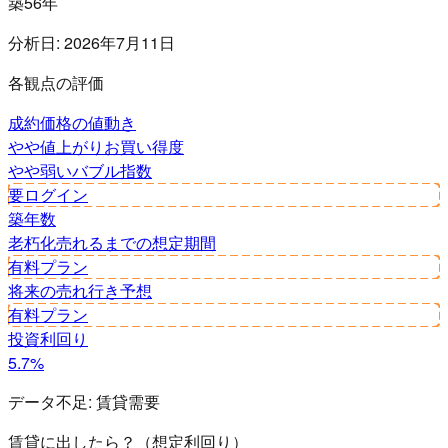
築56年
分析日:
2026年7月11日
各観点の評価
成約価格の値動き
やや値上がり
お買い得度
やや弱い
バブル指数
要ログイン
築年数
老朽化
売れるまでの想定期間
有料プラン
将来の売れ行き予想
有料プラン
投資利回り
5.7%
データ不足:
賃貸需要
賃貸に出したら？（想定利回り）