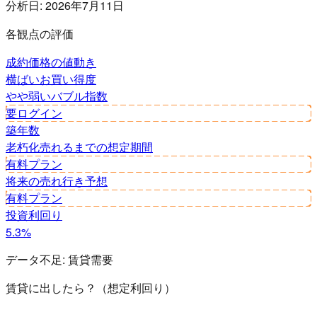
分析日:
2026年7月11日
各観点の評価
成約価格の値動き
横ばい
お買い得度
やや弱い
バブル指数
要ログイン
築年数
老朽化
売れるまでの想定期間
有料プラン
将来の売れ行き予想
有料プラン
投資利回り
5.3%
データ不足:
賃貸需要
賃貸に出したら？（想定利回り）