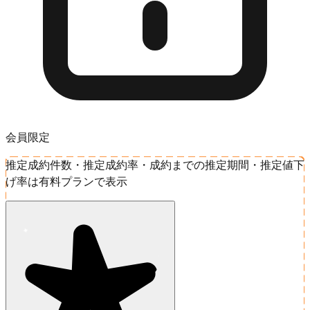
会員限定
推定成約件数・推定成約率・成約までの推定期間・推定値下
げ率は有料プランで表示