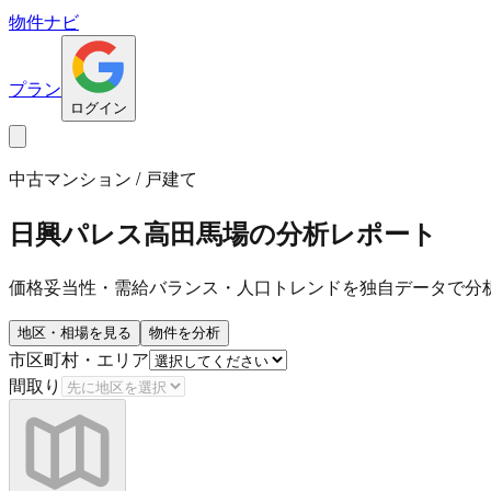
物件ナビ
プラン
ログイン
中古マンション / 戸建て
日興パレス高田馬場
の分析レポート
価格妥当性・需給バランス・人口トレンドを独自データで分
地区・相場を見る
物件を分析
市区町村・エリア
間取り