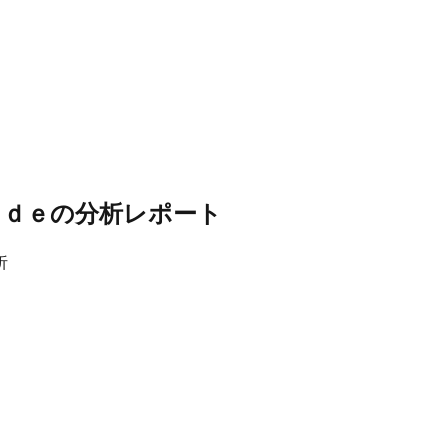
ｉｄｅ
の分析レポート
析