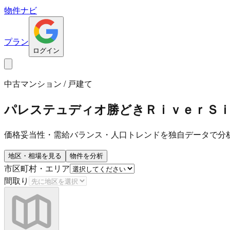
物件ナビ
プラン
ログイン
中古マンション / 戸建て
パレステュディオ勝どきＲｉｖｅｒＳ
価格妥当性・需給バランス・人口トレンドを独自データで分
地区・相場を見る
物件を分析
市区町村・エリア
間取り