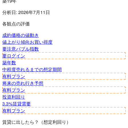
築19年
分析日:
2026年7月11日
各観点の評価
成約価格の値動き
値上がり傾向
お買い得度
要注意
バブル指数
要ログイン
築年数
中程度
売れるまでの想定期間
有料プラン
将来の売れ行き予想
有料プラン
投資利回り
3.3%
賃貸需要
有料プラン
賃貸に出したら？（想定利回り）