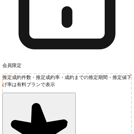
会員限定
推定成約件数・推定成約率・成約までの推定期間・推定値下
げ率は有料プランで表示