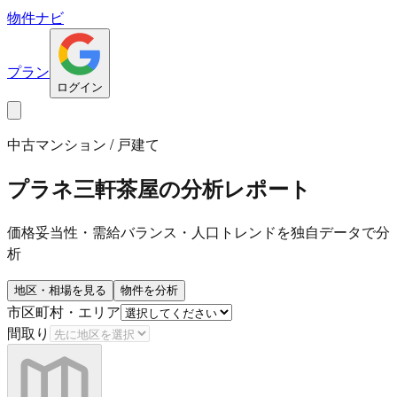
物件ナビ
プラン
ログイン
中古マンション / 戸建て
プラネ三軒茶屋
の分析レポート
価格妥当性・需給バランス・人口トレンドを独自データで分
析
地区・相場を見る
物件を分析
市区町村・エリア
間取り