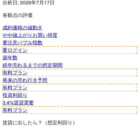
分析日:
2026年7月17日
各観点の評価
成約価格の値動き
やや値上がり
お買い得度
要注意
バブル指数
要ログイン
築年数
経年
売れるまでの想定期間
有料プラン
将来の売れ行き予想
有料プラン
投資利回り
3.4%
賃貸需要
有料プラン
賃貸に出したら？（想定利回り）