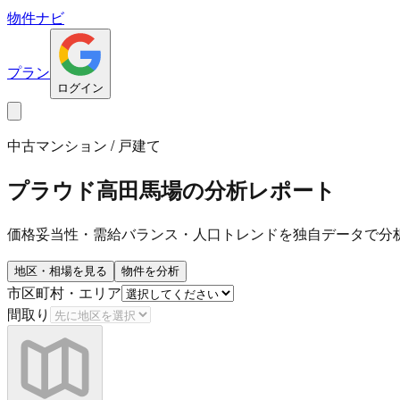
物件ナビ
プラン
ログイン
中古マンション / 戸建て
プラウド高田馬場
の分析レポート
価格妥当性・需給バランス・人口トレンドを独自データで分
地区・相場を見る
物件を分析
市区町村・エリア
間取り