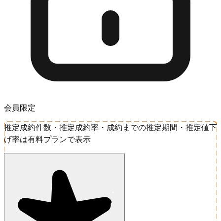
会員限定
推定成約件数・推定成約率・成約までの推定期間・推定値下
げ率は有料プランで表示