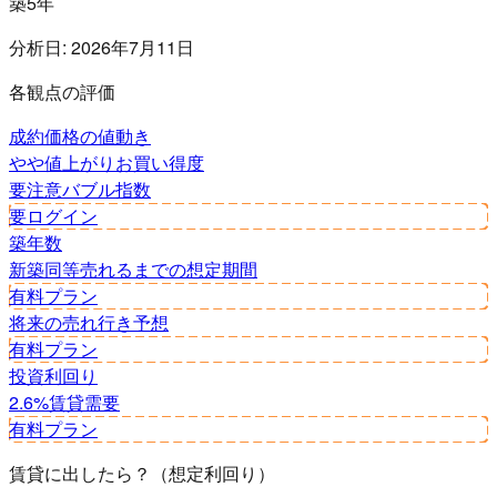
築5年
分析日:
2026年7月11日
各観点の評価
成約価格の値動き
やや値上がり
お買い得度
要注意
バブル指数
要ログイン
築年数
新築同等
売れるまでの想定期間
有料プラン
将来の売れ行き予想
有料プラン
投資利回り
2.6%
賃貸需要
有料プラン
賃貸に出したら？（想定利回り）