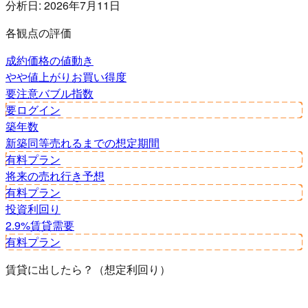
分析日:
2026年7月11日
各観点の評価
成約価格の値動き
やや値上がり
お買い得度
要注意
バブル指数
要ログイン
築年数
新築同等
売れるまでの想定期間
有料プラン
将来の売れ行き予想
有料プラン
投資利回り
2.9%
賃貸需要
有料プラン
賃貸に出したら？（想定利回り）