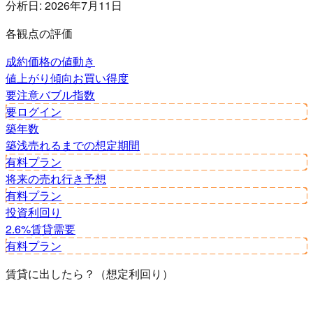
分析日:
2026年7月11日
各観点の評価
成約価格の値動き
値上がり傾向
お買い得度
要注意
バブル指数
要ログイン
築年数
築浅
売れるまでの想定期間
有料プラン
将来の売れ行き予想
有料プラン
投資利回り
2.6%
賃貸需要
有料プラン
賃貸に出したら？（想定利回り）