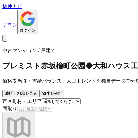
物件ナビ
プラン
ログイン
中古マンション / 戸建て
プレミスト赤坂檜町公園◆大和ハウス工
価格妥当性・需給バランス・人口トレンドを独自データで分
地区・相場を見る
物件を分析
市区町村・エリア
間取り