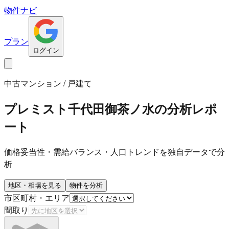
物件ナビ
プラン
ログイン
中古マンション / 戸建て
プレミスト千代田御茶ノ水
の分析レポ
ート
価格妥当性・需給バランス・人口トレンドを独自データで分
析
地区・相場を見る
物件を分析
市区町村・エリア
間取り