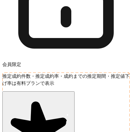
会員限定
推定成約件数・推定成約率・成約までの推定期間・推定値下
げ率は有料プランで表示