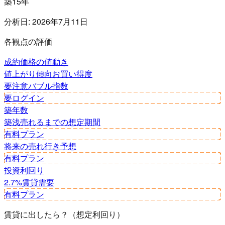
築15年
分析日:
2026年7月11日
各観点の評価
成約価格の値動き
値上がり傾向
お買い得度
要注意
バブル指数
要ログイン
築年数
築浅
売れるまでの想定期間
有料プラン
将来の売れ行き予想
有料プラン
投資利回り
2.7%
賃貸需要
有料プラン
賃貸に出したら？（想定利回り）