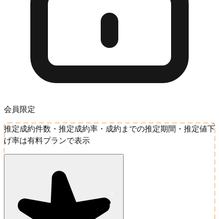
会員限定
推定成約件数・推定成約率・成約までの推定期間・推定値下
げ率は有料プランで表示