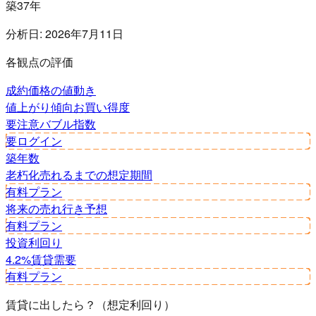
築37年
分析日:
2026年7月11日
各観点の評価
成約価格の値動き
値上がり傾向
お買い得度
要注意
バブル指数
要ログイン
築年数
老朽化
売れるまでの想定期間
有料プラン
将来の売れ行き予想
有料プラン
投資利回り
4.2%
賃貸需要
有料プラン
賃貸に出したら？（想定利回り）