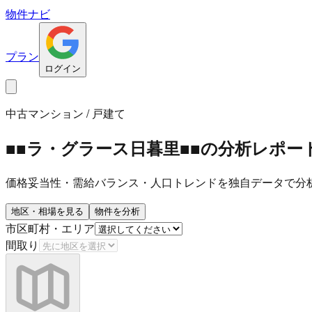
物件ナビ
プラン
ログイン
中古マンション / 戸建て
■■ラ・グラース日暮里■■
の分析レポー
価格妥当性・需給バランス・人口トレンドを独自データで分
地区・相場を見る
物件を分析
市区町村・エリア
間取り