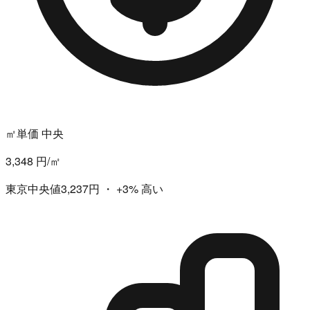
㎡単価 中央
3,348 円/㎡
東京中央値3,237円
・
+3%
高い