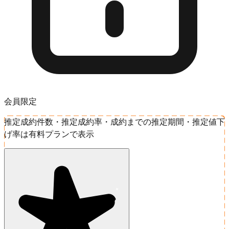
会員限定
推定成約件数・推定成約率・成約までの推定期間・推定値下
げ率は有料プランで表示