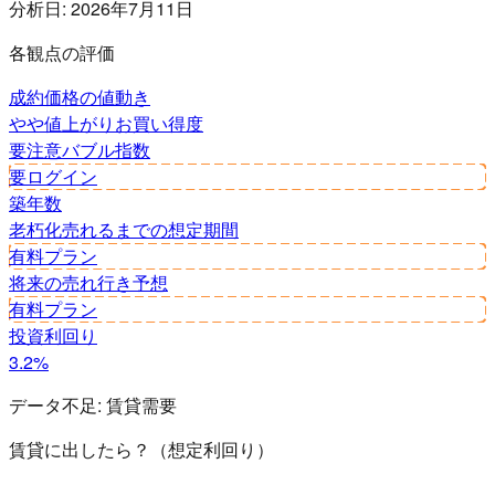
分析日:
2026年7月11日
各観点の評価
成約価格の値動き
やや値上がり
お買い得度
要注意
バブル指数
要ログイン
築年数
老朽化
売れるまでの想定期間
有料プラン
将来の売れ行き予想
有料プラン
投資利回り
3.2%
データ不足:
賃貸需要
賃貸に出したら？（想定利回り）