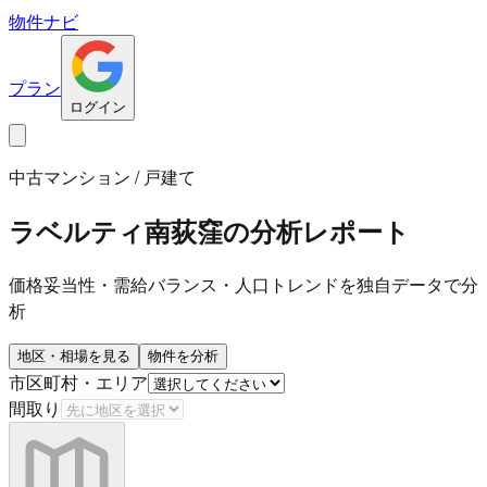
物件ナビ
プラン
ログイン
中古マンション / 戸建て
ラベルティ南荻窪
の分析レポート
価格妥当性・需給バランス・人口トレンドを独自データで分
析
地区・相場を見る
物件を分析
市区町村・エリア
間取り