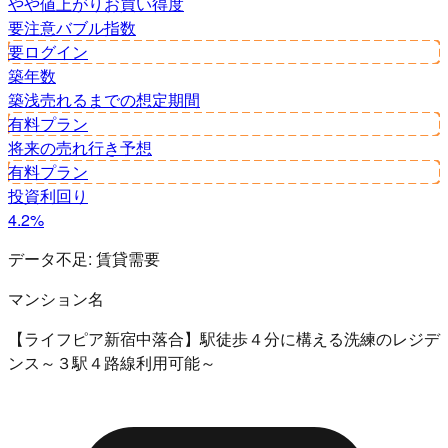
やや値上がり
お買い得度
要注意
バブル指数
要ログイン
築年数
築浅
売れるまでの想定期間
有料プラン
将来の売れ行き予想
有料プラン
投資利回り
4.2%
データ不足:
賃貸需要
マンション名
【ライフピア新宿中落合】駅徒歩４分に構える洗練のレジデ
ンス～３駅４路線利用可能～