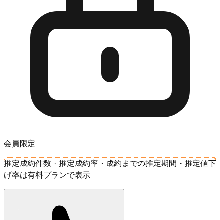
会員限定
推定成約件数・推定成約率・成約までの推定期間・推定値下
げ率は有料プランで表示