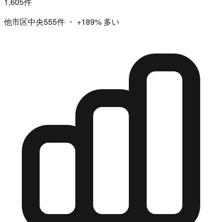
1,605件
他市区中央555件
・
+189%
多い