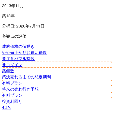
2013年11月
築13年
分析日:
2026年7月11日
各観点の評価
成約価格の値動き
やや値上がり
お買い得度
要注意
バブル指数
要ログイン
築年数
築浅
売れるまでの想定期間
有料プラン
将来の売れ行き予想
有料プラン
投資利回り
4.2%