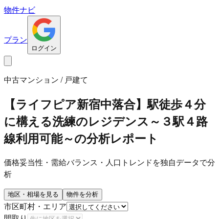
物件ナビ
プラン
ログイン
中古マンション / 戸建て
【ライフピア新宿中落合】駅徒歩４分
に構える洗練のレジデンス～３駅４路
線利用可能～
の分析レポート
価格妥当性・需給バランス・人口トレンドを独自データで分
析
地区・相場を見る
物件を分析
市区町村・エリア
間取り