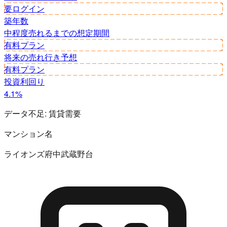
要ログイン
築年数
中程度
売れるまでの想定期間
有料プラン
将来の売れ行き予想
有料プラン
投資利回り
4.1%
データ不足:
賃貸需要
マンション名
ライオンズ府中武蔵野台