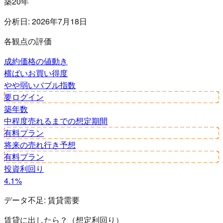
築20年
分析日:
2026年7月18日
各観点の評価
成約価格の値動き
横ばい
お買い得度
やや弱い
バブル指数
要ログイン
築年数
中程度
売れるまでの想定期間
有料プラン
将来の売れ行き予想
有料プラン
投資利回り
4.1%
データ不足:
賃貸需要
賃貸に出したら？（想定利回り）