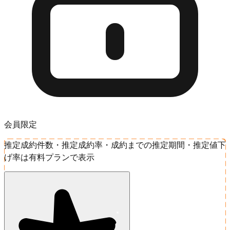
会員限定
推定成約件数・推定成約率・成約までの推定期間・推定値下
げ率は有料プランで表示