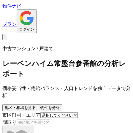
物件ナビ
プラン
ログイン
中古マンション / 戸建て
レーベンハイム常盤台参番館
の分析レ
ポート
価格妥当性・需給バランス・人口トレンドを独自データで分
析
地区・相場を見る
物件を分析
市区町村・エリア
間取り