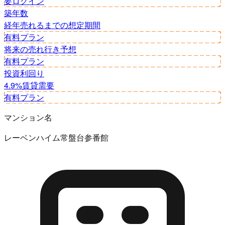
要ログイン
築年数
経年
売れるまでの想定期間
有料プラン
将来の売れ行き予想
有料プラン
投資利回り
4.9%
賃貸需要
有料プラン
マンション名
レーベンハイム常盤台参番館