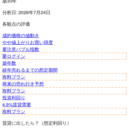
築30年
分析日:
2026年7月24日
各観点の評価
成約価格の値動き
やや値上がり
お買い得度
要注意
バブル指数
要ログイン
築年数
経年
売れるまでの想定期間
有料プラン
将来の売れ行き予想
有料プラン
投資利回り
4.9%
賃貸需要
有料プラン
賃貸に出したら？（想定利回り）