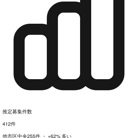
推定募集件数
412件
他市区中央255件
・
+62%
多い