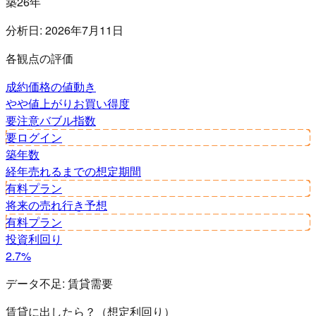
築26年
分析日:
2026年7月11日
各観点の評価
成約価格の値動き
やや値上がり
お買い得度
要注意
バブル指数
要ログイン
築年数
経年
売れるまでの想定期間
有料プラン
将来の売れ行き予想
有料プラン
投資利回り
2.7%
データ不足:
賃貸需要
賃貸に出したら？（想定利回り）