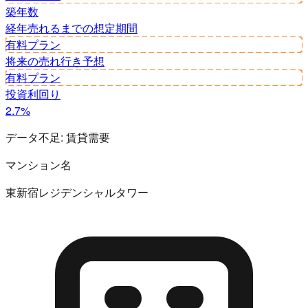
築年数
経年
売れるまでの想定期間
有料プラン
将来の売れ行き予想
有料プラン
投資利回り
2.7%
データ不足:
賃貸需要
マンション名
東新宿レジデンシャルタワー