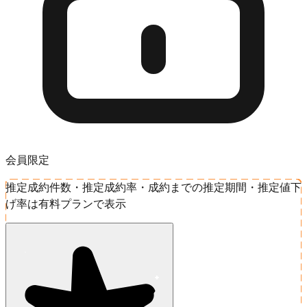
会員限定
推定成約件数・推定成約率・成約までの推定期間・推定値下
げ率は有料プランで表示