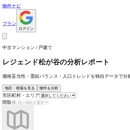
物件ナビ
プラン
ログイン
中古マンション / 戸建て
レジェンド松が谷
の分析レポート
価格妥当性・需給バランス・人口トレンドを独自データで分
地区・相場を見る
物件を分析
市区町村・エリア
間取り