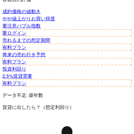
成約価格の値動き
やや値上がり
お買い得度
要注意
バブル指数
要ログイン
売れるまでの想定期間
有料プラン
将来の売れ行き予想
有料プラン
投資利回り
2.5%
賃貸需要
有料プラン
データ不足:
築年数
賃貸に出したら？（想定利回り）