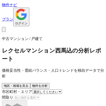
物件ナビ
プラン
ログイン
中古マンション / 戸建て
レクセルマンション西馬込
の分析レポ
ート
価格妥当性・需給バランス・人口トレンドを独自データで分
析
地区・相場を見る
物件を分析
市区町村・エリア
間取り