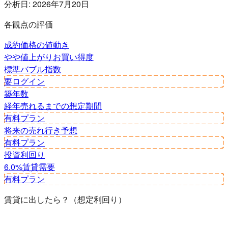
分析日:
2026年7月20日
各観点の評価
成約価格の値動き
やや値上がり
お買い得度
標準
バブル指数
要ログイン
築年数
経年
売れるまでの想定期間
有料プラン
将来の売れ行き予想
有料プラン
投資利回り
6.0%
賃貸需要
有料プラン
賃貸に出したら？（想定利回り）