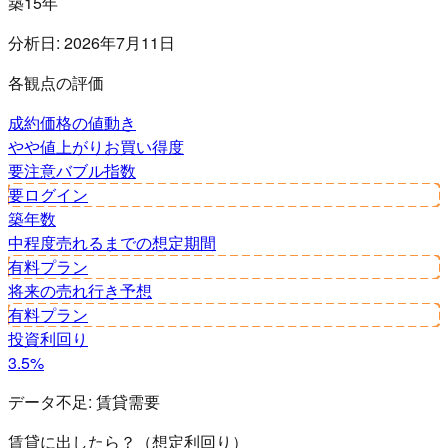
築15年
分析日:
2026年7月11日
各観点の評価
成約価格の値動き
やや値上がり
お買い得度
要注意
バブル指数
要ログイン
築年数
中程度
売れるまでの想定期間
有料プラン
将来の売れ行き予想
有料プラン
投資利回り
3.5%
データ不足:
賃貸需要
賃貸に出したら？（想定利回り）