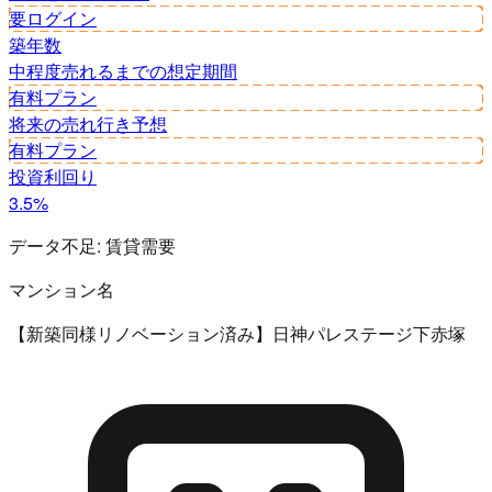
要ログイン
築年数
中程度
売れるまでの想定期間
有料プラン
将来の売れ行き予想
有料プラン
投資利回り
3.5%
データ不足:
賃貸需要
マンション名
【新築同様リノベーション済み】日神パレステージ下赤塚