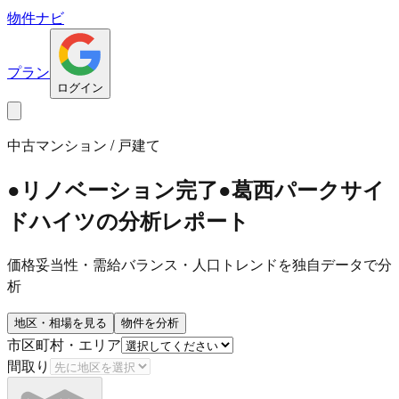
物件ナビ
プラン
ログイン
中古マンション / 戸建て
●リノベーション完了●葛西パークサイ
ドハイツ
の分析レポート
価格妥当性・需給バランス・人口トレンドを独自データで分
析
地区・相場を見る
物件を分析
市区町村・エリア
間取り