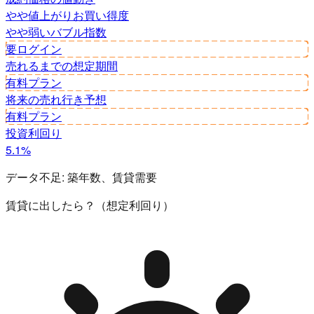
やや値上がり
お買い得度
やや弱い
バブル指数
要ログイン
売れるまでの想定期間
有料プラン
将来の売れ行き予想
有料プラン
投資利回り
5.1%
データ不足:
築年数、賃貸需要
賃貸に出したら？（想定利回り）