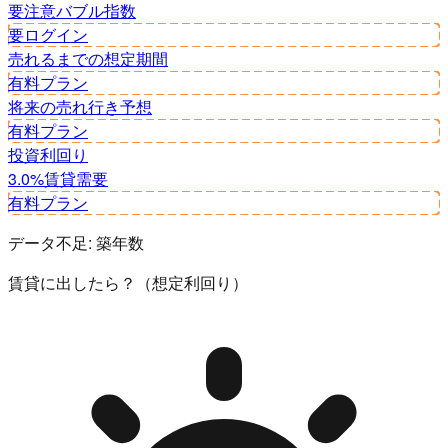
要注意
バブル指数
要ログイン
売れるまでの想定期間
有料プラン
将来の売れ行き予想
有料プラン
投資利回り
3.0%
賃貸需要
有料プラン
データ不足:
築年数
賃貸に出したら？（想定利回り）