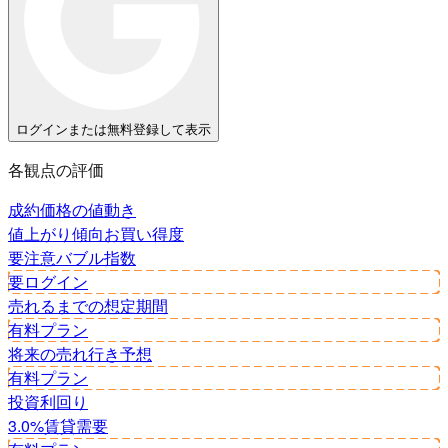
ログインまたは無料登録して表示
各観点の評価
成約価格の値動き
値上がり傾向
お買い得度
要注意
バブル指数
要ログイン
売れるまでの想定期間
有料プラン
将来の売れ行き予想
有料プラン
投資利回り
3.0%
賃貸需要