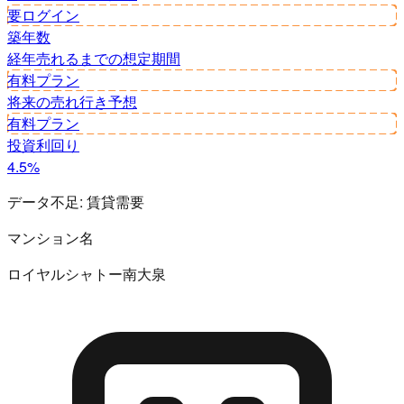
要ログイン
築年数
経年
売れるまでの想定期間
有料プラン
将来の売れ行き予想
有料プラン
投資利回り
4.5%
データ不足:
賃貸需要
マンション名
ロイヤルシャトー南大泉