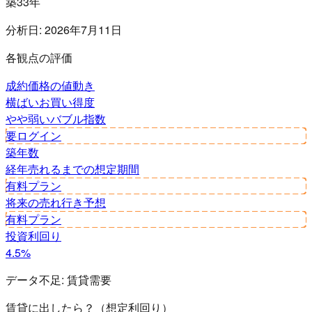
築33年
分析日:
2026年7月11日
各観点の評価
成約価格の値動き
横ばい
お買い得度
やや弱い
バブル指数
要ログイン
築年数
経年
売れるまでの想定期間
有料プラン
将来の売れ行き予想
有料プラン
投資利回り
4.5%
データ不足:
賃貸需要
賃貸に出したら？（想定利回り）