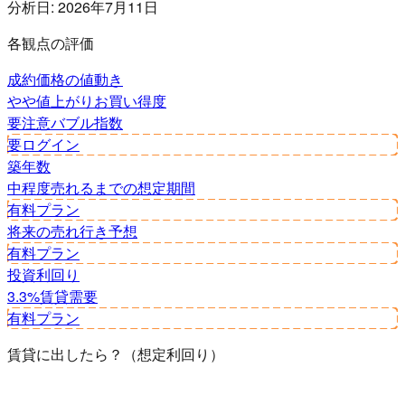
分析日:
2026年7月11日
各観点の評価
成約価格の値動き
やや値上がり
お買い得度
要注意
バブル指数
要ログイン
築年数
中程度
売れるまでの想定期間
有料プラン
将来の売れ行き予想
有料プラン
投資利回り
3.3%
賃貸需要
有料プラン
賃貸に出したら？（想定利回り）