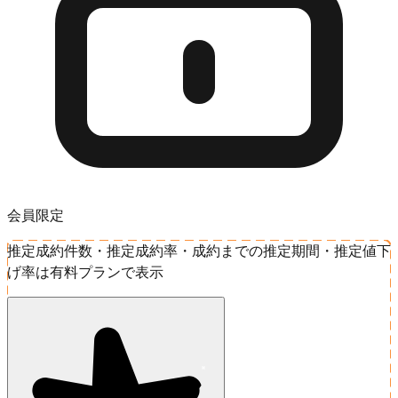
会員限定
推定成約件数・推定成約率・成約までの推定期間・推定値下
げ率は有料プランで表示