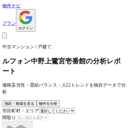
物件ナビ
プラン
ログイン
中古マンション / 戸建て
ルフォン中野上鷺宮壱番館
の分析レポ
ート
価格妥当性・需給バランス・人口トレンドを独自データで分
析
地区・相場を見る
物件を分析
市区町村・エリア
間取り