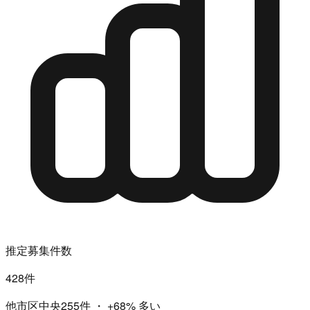
推定募集件数
428件
他市区中央255件
・
+68%
多い