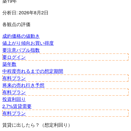
築19年
分析日:
2026年8月2日
各観点の評価
成約価格の値動き
値上がり傾向
お買い得度
要注意
バブル指数
要ログイン
築年数
中程度
売れるまでの想定期間
有料プラン
将来の売れ行き予想
有料プラン
投資利回り
2.7%
賃貸需要
有料プラン
賃貸に出したら？（想定利回り）