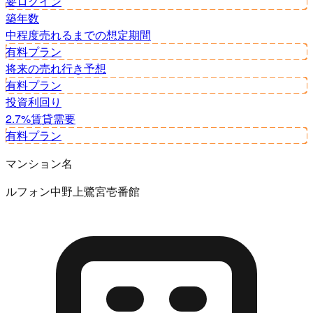
要ログイン
築年数
中程度
売れるまでの想定期間
有料プラン
将来の売れ行き予想
有料プラン
投資利回り
2.7%
賃貸需要
有料プラン
マンション名
ルフォン中野上鷺宮壱番館